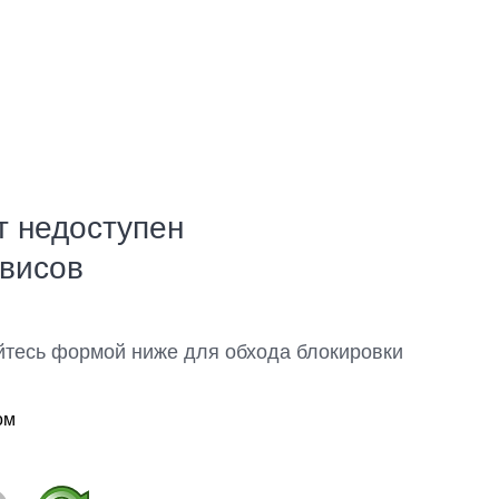
т недоступен
рвисов
йтесь формой ниже для обхода блокировки
ом