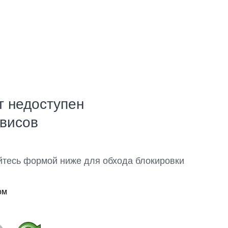
т недоступен
рвисов
йтесь формой ниже для обхода блокировки
ом