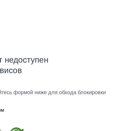
т недоступен
рвисов
йтесь формой ниже для обхода блокировки
ом