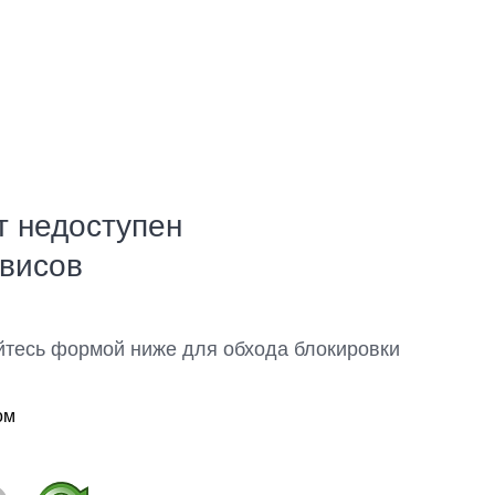
т недоступен
рвисов
йтесь формой ниже для обхода блокировки
ом