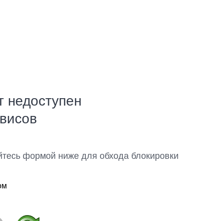
т недоступен
рвисов
йтесь формой ниже для обхода блокировки
ом