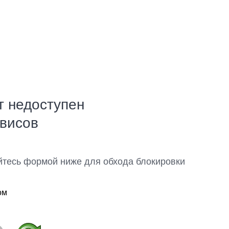
т недоступен
рвисов
йтесь формой ниже для обхода блокировки
ом