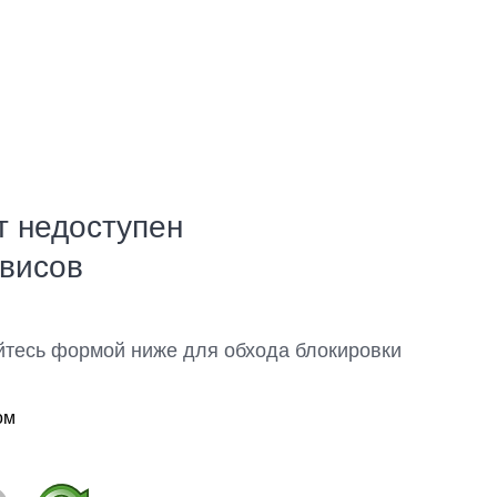
т недоступен
рвисов
йтесь формой ниже для обхода блокировки
ом