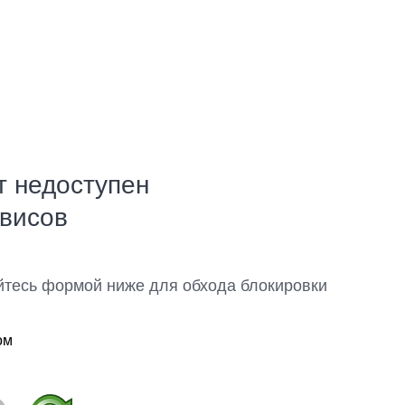
т недоступен
рвисов
йтесь формой ниже для обхода блокировки
ом