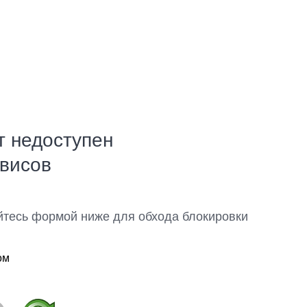
т недоступен
рвисов
йтесь формой ниже для обхода блокировки
ом