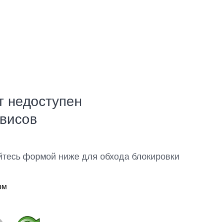
т недоступен
рвисов
йтесь формой ниже для обхода блокировки
ом