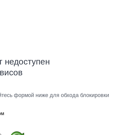
т недоступен
рвисов
йтесь формой ниже для обхода блокировки
ом