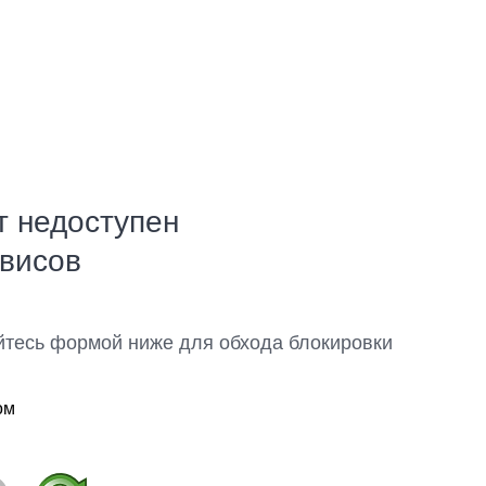
т недоступен
рвисов
йтесь формой ниже для обхода блокировки
ом