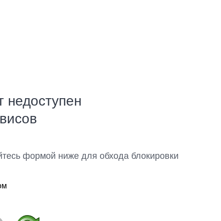
т недоступен
рвисов
йтесь формой ниже для обхода блокировки
ом