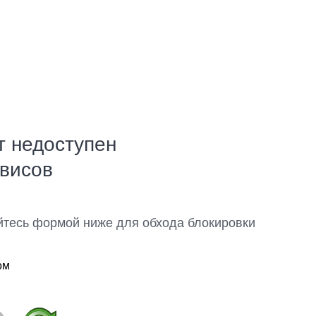
т недоступен
рвисов
йтесь формой ниже для обхода блокировки
ом