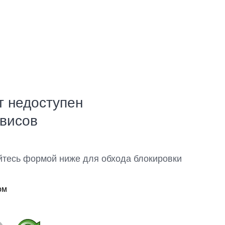
т недоступен
рвисов
йтесь формой ниже для обхода блокировки
ом