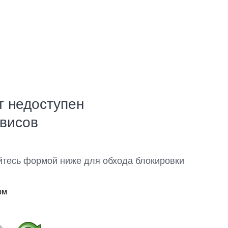
т недоступен
рвисов
йтесь формой ниже для обхода блокировки
ом