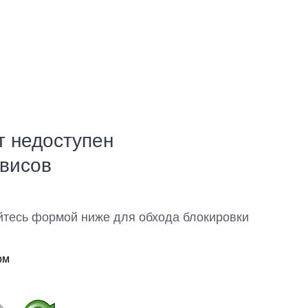
т недоступен
рвисов
йтесь формой ниже для обхода блокировки
ом