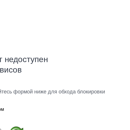
т недоступен
рвисов
йтесь формой ниже для обхода блокировки
ом