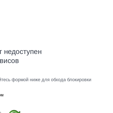
т недоступен
рвисов
йтесь формой ниже для обхода блокировки
ом