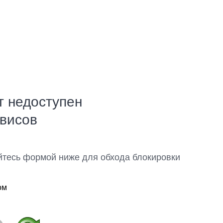
т недоступен
рвисов
йтесь формой ниже для обхода блокировки
ом