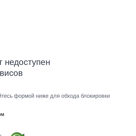
т недоступен
рвисов
йтесь формой ниже для обхода блокировки
ом