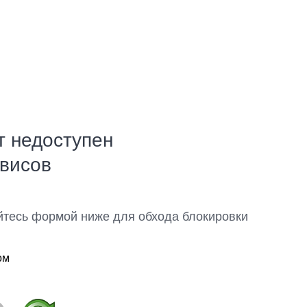
т недоступен
рвисов
йтесь формой ниже для обхода блокировки
ом