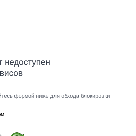
т недоступен
рвисов
йтесь формой ниже для обхода блокировки
ом