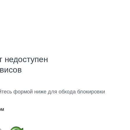
т недоступен
рвисов
йтесь формой ниже для обхода блокировки
ом