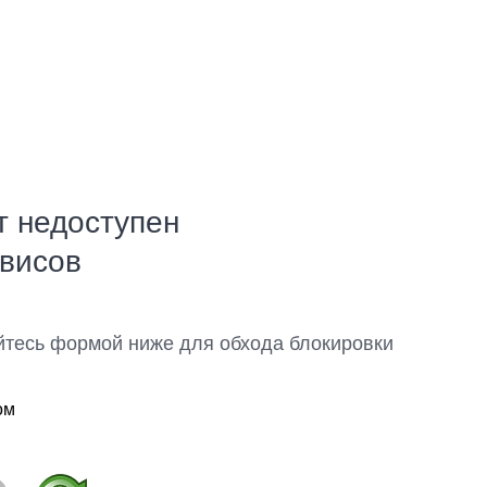
т недоступен
рвисов
йтесь формой ниже для обхода блокировки
ом