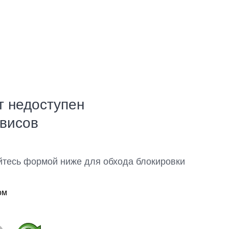
т недоступен
рвисов
йтесь формой ниже для обхода блокировки
ом