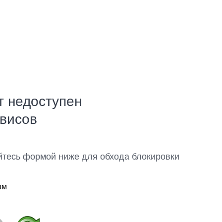
т недоступен
рвисов
йтесь формой ниже для обхода блокировки
ом