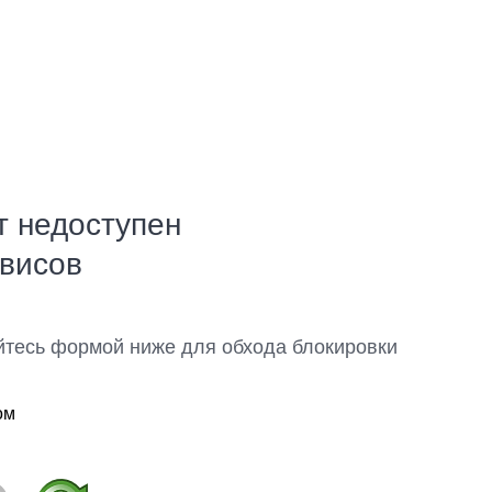
т недоступен
рвисов
йтесь формой ниже для обхода блокировки
ом