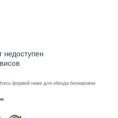
т недоступен
рвисов
йтесь формой ниже для обхода блокировки
ом