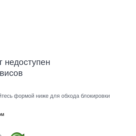
т недоступен
рвисов
йтесь формой ниже для обхода блокировки
ом