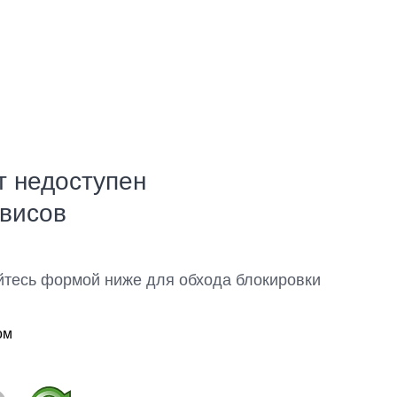
т недоступен
рвисов
йтесь формой ниже для обхода блокировки
ом